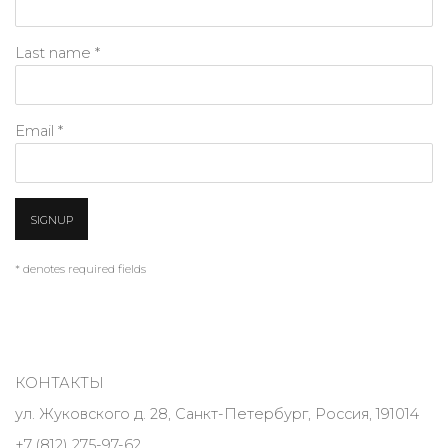
Last name *
Email *
SIGNUP
* denotes required fields
КОНТАКТЫ
ул. Жуковского д. 28, Санкт-Петербург, Россия, 191014
+7 (812) 275-97-62