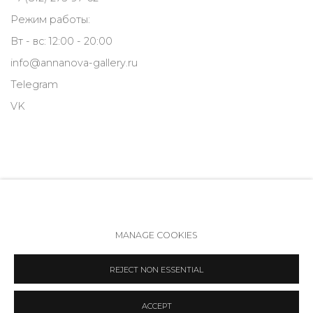
Режим работы:
Вт - вс: 12:00 - 20:00
info@annanova-gallery.ru
Telegram
VK
MANAGE COOKIES
Политика обеспечения доступа
Manage cookies
REJECT NON ESSENTIAL
COPYRIGHT © 2026 ANNA NOVA GALLERY
SITE BY ARTLOGIC
ACCEPT