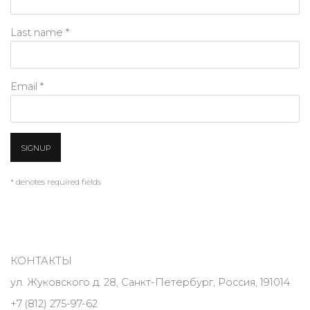
Last name *
Email *
SIGNUP
* denotes required fields
КОНТАКТЫ
ул. Жуковского д. 28, Санкт-Петербург, Россия, 191014
+7 (812) 275-97-62