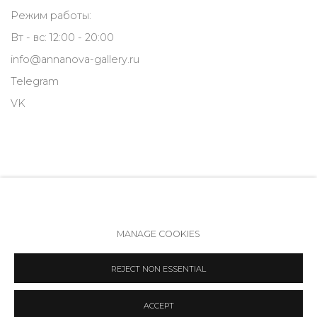
Режим работы:
Вт - вс: 12:00 - 20:00
info@annanova-gallery.ru
Telegram
VK
MANAGE COOKIES
Политика обеспечения доступа
Manage cookies
REJECT NON ESSENTIAL
COPYRIGHT © 2026 ANNA NOVA GALLERY
SITE BY ARTLOGIC
ACCEPT