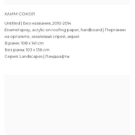
ХАИМ СОКОЛ
Untitled | Без названия
,
2010-2014
Enamel spray
,
acrylic on roofing paper
,
hardboard | Пергамин
на оргалите
,
эмалевый спрей
,
акрил
В раме: 108 x 141 сm
Без рамы: 103 x 136 cm
Серия:
Landscapes | Ландшафты