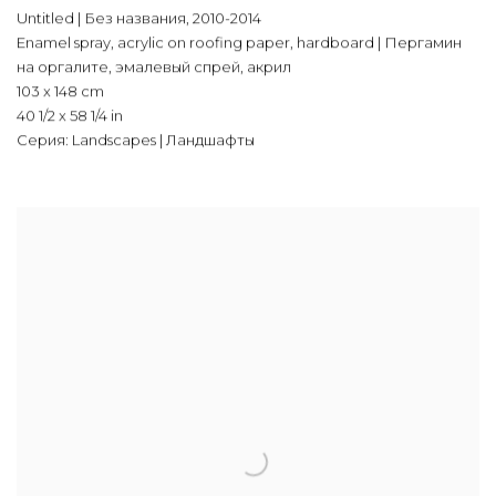
Untitled | Без названия
,
2010-2014
Enamel spray
,
acrylic on roofing paper
,
hardboard | Пергамин
на оргалите
,
эмалевый спрей
,
акрил
103 x 148 cm
40 1/2 x 58 1/4 in
Серия:
Landscapes | Ландшафты