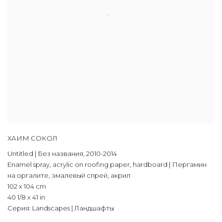
ХАИМ СОКОЛ
Untitled | Без названия
,
2010-2014
Enamel spray
,
acrylic on roofing paper
,
hardboard | Пергамин
на оргалите
,
эмалевый спрей
,
акрил
102 x 104 cm
40 1/8 x 41 in
Серия:
Landscapes | Ландшафты