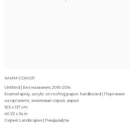
ХАИМ СОКОЛ
Untitled | Без названия
,
2010-2014
Enamel spray
,
acrylic on roofing paper
,
hardboard | Пергамин
на оргалите
,
эмалевый спрей
,
акрил
103 x 137 cm
40 1/2 x 54 in
Серия:
Landscapes | Ландшафты