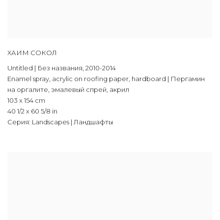
ХАИМ СОКОЛ
Untitled | Без названия
,
2010-2014
Enamel spray
,
acrylic on roofing paper
,
hardboard | Пергамин
на оргалите
,
эмалевый спрей
,
акрил
103 x 154 cm
40 1/2 x 60 5/8 in
Серия:
Landscapes | Ландшафты