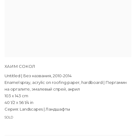
ХАИМ СОКОЛ
Untitled | Без названия
,
2010-2014
Enamel spray
,
acrylic on roofing paper
,
hardboard | Пергамин
на оргалите
,
эмалевый спрей
,
акрил
103 x 143 cm
40 1/2 x 56 1/4 in
Серия:
Landscapes | Ландшафты
SOLD