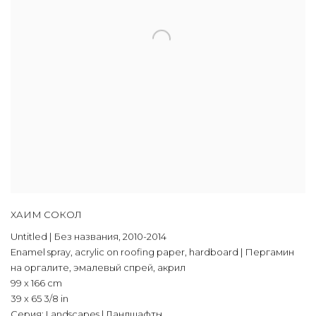
ХАИМ СОКОЛ
Untitled | Без названия
,
2010-2014
Enamel spray
,
acrylic on roofing paper
,
hardboard | Пергамин
на оргалите
,
эмалевый спрей
,
акрил
99 x 166 cm
39 x 65 3/8 in
Серия:
Landscapes | Ландшафты