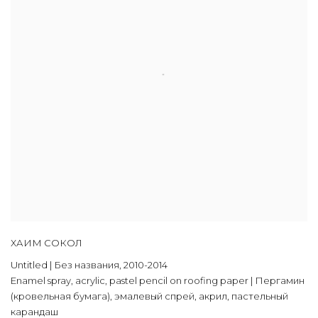
ХАИМ СОКОЛ
Untitled | Без названия
,
2010-2014
Enamel spray
,
acrylic
,
pastel pencil on roofing paper | Пергамин
(кровельная бумага)
,
эмалевый спрей
,
акрил
,
пастельный
карандаш