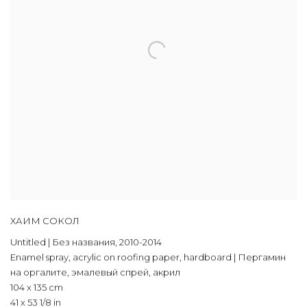
ХАИМ СОКОЛ
Untitled | Без названия
,
2010-2014
Enamel spray
,
acrylic on roofing paper
,
hardboard | Пергамин
на оргалите
,
эмалевый спрей
,
акрил
104 x 135 cm
41 x 53 1/8 in