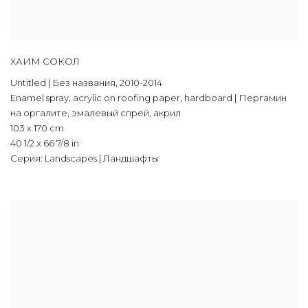
ХАИМ СОКОЛ
Untitled | Без названия
,
2010-2014
Enamel spray
,
acrylic on roofing paper
,
hardboard | Пергамин
на оргалите
,
эмалевый спрей
,
акрил
103 x 170 cm
40 1/2 x 66 7/8 in
Серия:
Landscapes | Ландшафты