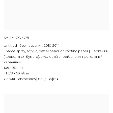
ХАИМ СОКОЛ
Untitled | Без названия
,
2010-2014
Enamel spray
,
acrylic
,
pastel pencil on roofing paper | Пергамин
(кровельная бумага)
,
эмалевый спрей
,
акрил
,
пастельный
карандаш
105 x 152 cm
41 3/8 x 59 7/8 in
Серия:
Landscapes | Ландшафты