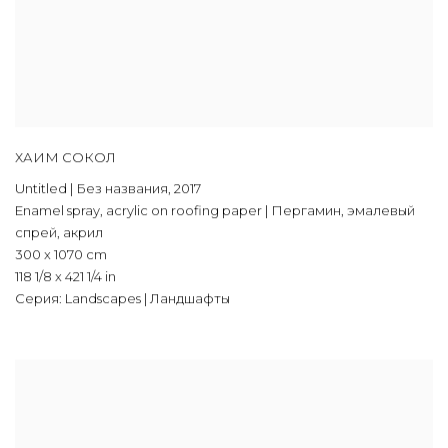
ХАИМ СОКОЛ
Untitled | Без названия
,
2017
Enamel spray
,
acrylic on roofing paper | Пергамин
,
эмалевый
спрей
,
акрил
300 x 1070 cm
118 1/8 x 421 1/4 in
Серия:
Landscapes | Ландшафты