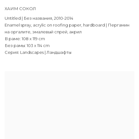
ХАИМ СОКОЛ
Untitled | Без названия
,
2010-2014
Enamel spray
,
acrylic on roofing paper
,
hardboard | Пергамин
на оргалите
,
эмалевый спрей
,
акрил
В раме: 108 x 119 cm
Без рамы: 103 x 114 cm
Серия:
Landscapes | Ландшафты