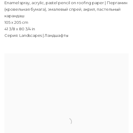
Enamel spray
,
acrylic
,
pastel pencil on roofing paper | Пергамин
(кровельная бумага)
,
эмалевый спрей
,
акрил
,
пастельный
карандаш
105 x 205 cm
41 3/8 x 80 3/4 in
Серия:
Landscapes | Ландшафты