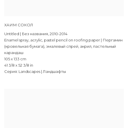
ХАИМ СОКОЛ
Untitled | Без названия
,
2010-2014
Enamel spray
,
acrylic
,
pastel pencil on roofing paper | Пергамин
(кровельная бумага)
,
эмалевый спрей
,
акрил
,
пастельный
карандаш
105 x 133 cm
41 3/8 x 52 3/8 in
Серия:
Landscapes | Ландшафты