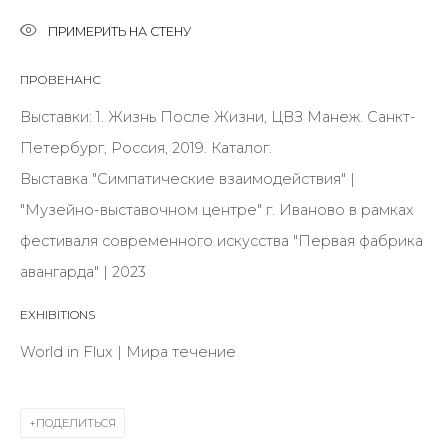
Last name *
ПРИМЕРИТЬ НА СТЕНУ
ПРОВЕНАНС
Email *
Выставки: 1. Жизнь После Жизни, ЦВЗ Манеж. Санкт-
Петербург, Россия, 2019. Каталог.
Выставка "Симпатические взаимодействия" |
SIGNUP
"Музейно-выставочном центре" г. Иваново в рамках
фестиваля современного искусства "Первая фабрика
* denotes required fields
авангарда" | 2023
EXHIBITIONS
World in Flux | Мира течение
КОНТАКТЫ
ул. Жуковского д. 28, Санкт-Петербург, Россия,
191014
ПОДЕЛИТЬСЯ