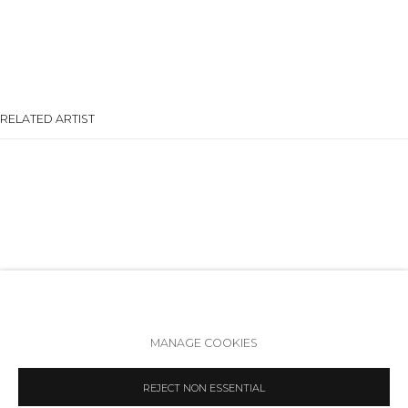
+7 (812) 275-97-62
Режим работы:
Вт - вс: 12:00 - 20:00
info@annanova-gallery.ru
Telegram
RELATED ARTIST
VK
ДЕНИС ПАТРАКЕЕВ
Политика обеспечения доступа
Manage cookies
MANAGE COOKIES
COPYRIGHT © 2026 ANNA NOVA GALLERY
SITE BY ARTLOGIC
REJECT NON ESSENTIAL