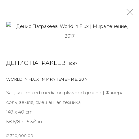
МИРА ТЕЧЕНИЕ
ДЕНИС ПАТРАКЕЕВ
ДЕНИС ПАТРАКЕЕВ
29 СЕНТЯБРЯ - 2 ДЕКАБРЯ 2017
1987
OVERVIEW
ФОТО ЭКСПОЗИЦИИ
WORKS
WORLD IN FLUX | МИРА ТЕЧЕНИЕ
,
2017
PUBLICATIONS
Salt, soil, mixed media on plywood ground | Фанера,
соль, земля, смешанная техника
149 x 40 cm
JOIN OUR MAILING LIST
58 5/8 x 15 3/4 in
First name *
₽ 320,000.00