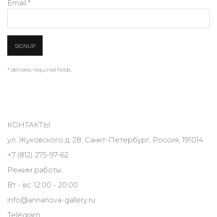
Email *
SIGNUP
* denotes required fields
КОНТАКТЫ
ул. Жуковского д. 28, Санкт-Петербург, Россия, 191014
+7 (812) 275-97-62
Режим работы:
Вт - вс: 12:00 - 20:00
info@annanova-gallery.ru
Telegram