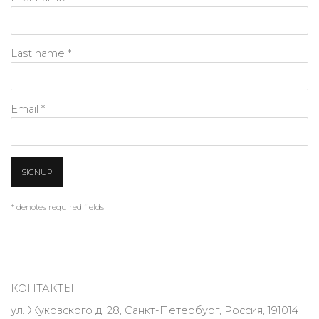
Last name *
Email *
SIGNUP
* denotes required fields
КОНТАКТЫ
ул. Жуковского д. 28, Санкт-Петербург, Россия, 191014