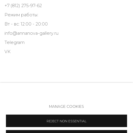
+7 (812) 275-97-62
Режим работы:
Вт - вс: 12:00 - 20:00
info@annanova-gallery.ru
Telegram
VK
MANAGE COOKIES
Политика обеспечения доступа
Manage cookies
REJECT NON ESSENTIAL
COPYRIGHT © 2026 ANNA NOVA GALLERY
SITE BY ARTLOGIC