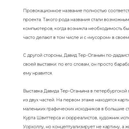
Провокационное название полностью соответс
проекта. Такого рода названия стали возможны
компьютеров, когда возникла необходимость быс
часто делают в том числе и с «мусором» в свое
С другой стороны, Давид Тер-Оганьян по-дадаис
своей выставки: по его словам, он просто бараб
ему нравится.
Выставка Давида Тер-Оганьяна в петербургской
из двух частей. На первом этаже находятся кар
маленьких графических исходников в большие с
Курта Швиттерса и сюрреалистов, художник исп
Уорхоллу, но концептуализирует не картину, а жи