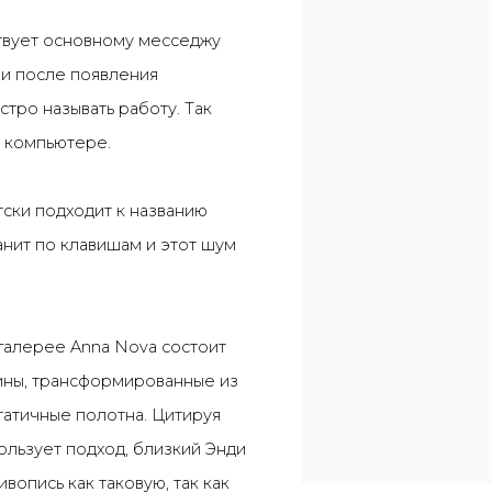
твует основному месседжу
ми после появления
тро называть работу. Так
м компьютере.
тски подходит к названию
анит по клавишам и этот шум
 галерее Anna Nova состоит
тины, трансформированные из
татичные полотна. Цитируя
ользует подход, близкий Энди
вопись как таковую, так как