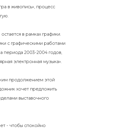
гра в живопись», процесс
гую.
 остается в рамках графики.
мки с графическими работами
на периода 2003-2004 годов,
ярная электронная музыка».
ким продолжением этой
удожник хочет предложить
еделами выставочного
ет - чтобы спокойно