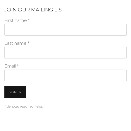
JOIN OUR MAILING LIST
First name *
Last name *
Email *
SIGNUP
* denotes required fields