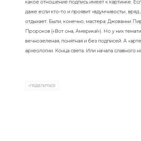
какое отношение подпись имеет к картинке. Ес
даже если кто-то и проявит
«
вдумчивость
»
, вряд
отдыхает. Были, конечно, мастера: Джованни Пи
Пророков (
«
Вот она, Америка!
»
). Но у них тема
вечнозеленая, понятная и без подписей. А
«
арт
археологии. Конца света. Или начала славного н
ПОДЕЛИТЬСЯ