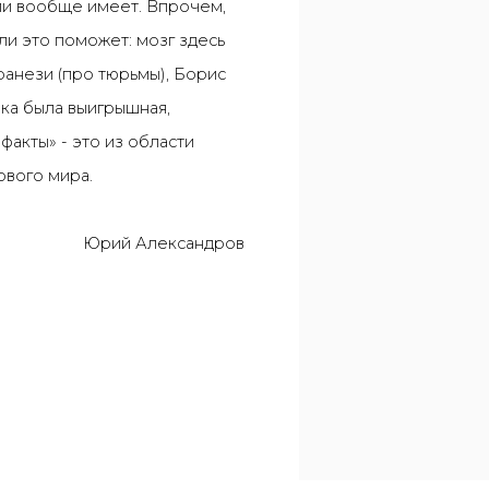
ли вообще имеет. Впрочем,
 ли это поможет: мозг здесь
ранези (про тюрьмы), Борис
тика была выигрышная,
ефакты
»
- это из области
ового мира.
Юрий Александров