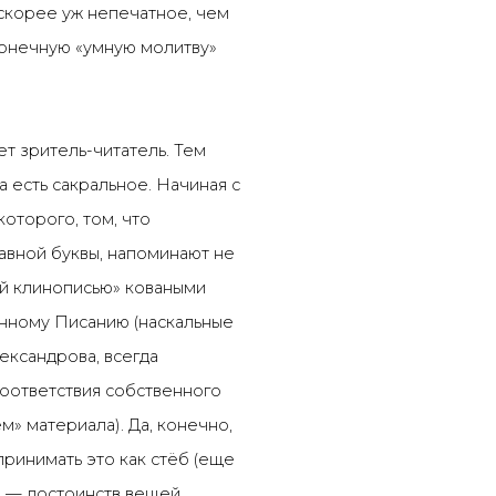
скорее уж непечатное, чем
онечную «умную молитву»
ет зритель-читатель. Тем
а есть сакральное. Начиная с
которого, том, что
вной буквы, напоминают не
ой клинописью» коваными
енному Писанию (наскальные
ександрова, всегда
оответствия собственного
» материала). Да, конечно,
ринимать это как стёб (еще
я — достоинств вещей