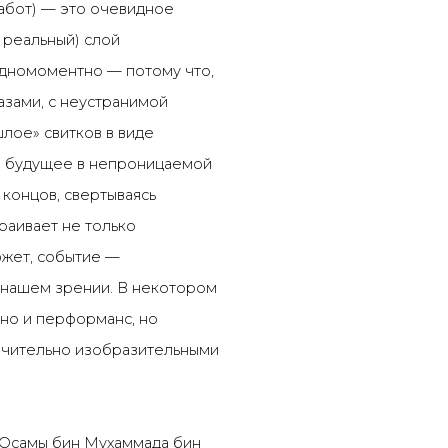
абот) — это очевидное
 реальный) слой
одномоментно — потому что,
зами, с неустранимой
лое» свитков в виде
же будущее в непроницаемой
 концов, свертываясь
раивает не только
южет, событие —
 в нашем зрении. В некотором
 но и перформанс, но
лючительно изобразительными
. Осамы бин Мухаммада бин