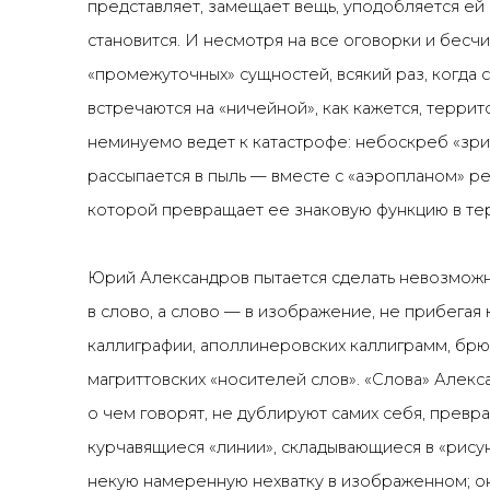
представляет, замещает вещь, уподобляется ей
становится. И несмотря на все оговорки и бес
«промежуточных» сущностей, всякий раз, когда
встречаются на «ничейной», как кажется, терри
неминуемо ведет к катастрофе: небоскреб «зри
рассыпается в пыль — вместе с «аэропланом» р
которой превращает ее знаковую функцию в те
Юрий Александров пытается сделать невозмож
в слово, а слово — в изображение, не прибегая
каллиграфии, аполлинеровских каллиграмм, брю
магриттовских «носителей слов». «Слова» Алекс
о чем говорят, не дублируют самих себя, превра
курчавящиеся «линии», складывающиеся в «рисун
некую намеренную нехватку в изображенном; о