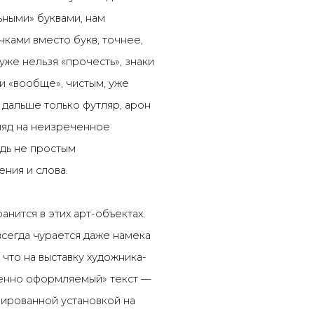
ьными» буквами, нам
чками вместо букв, точнее,
 уже нельзя «прочесть», знаки
и «вообще», чистым, уже
 дальше только футляр, арон
ляд на неизреченное
юдь не простым
ния и слова.
анится в этих арт-объектах.
всегда чурается даже намека
 что на выставку художника-
венно оформляемый» текст —
рированной установкой на