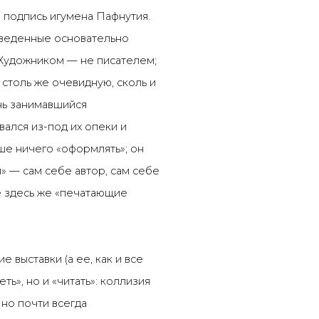
и подпись игумена Пафнутия.
ыведенные основательно
Художником — не писателем;
 столь же очевидную, сколь и
нь занимавшийся
вался из-под их опеки и
ше ничего «оформлять»; он
я» — сам себе автор, сам себе
е здесь же «печатающие
 выставки (а ее, как и все
ь», но и «читать»: коллизия
но почти всегда