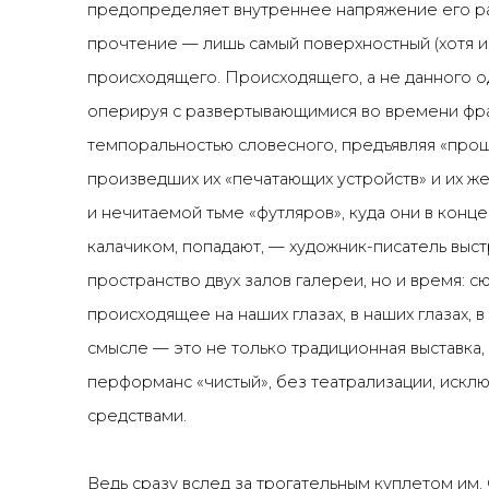
предопределяет внутреннее напряжение его р
прочтение — лишь самый поверхностный (хотя и
происходящего. Происходящего, а не данного 
оперируя с развертывающимися во времени фра
темпоральностью словесного, предъявляя «прош
произведших их «печатающих устройств» и их 
и нечитаемой тьме «футляров», куда они в конце
калачиком, попадают, — художник-писатель выст
пространство двух залов галереи, но и время: с
происходящее на наших глазах, в наших глазах,
смысле — это не только традиционная выставка,
перформанс «чистый», без театрализации, иск
средствами.
Ведь сразу вслед за трогательным куплетом им