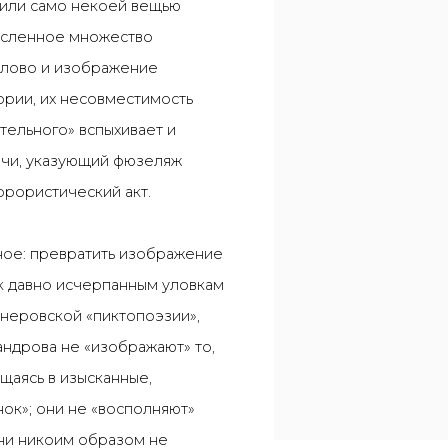
 или само некоей вещью
численное множество
 слово и изображение
тории, их несовместимость
тельного» вспыхивает и
ечи, указующий фюзеляж
ррористический акт.
ное: превратить изображение
 к давно исчерпанным уловкам
неровской «пиктопоэзии»,
андрова не «изображают» то,
щаясь в изысканные,
ок»; они не «восполняют»
ни никоим образом не