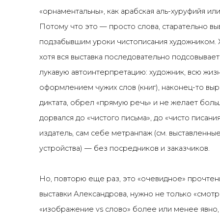
«орнаментальны», как арабская аль-хуруфийя ил
Потому что это — просто слова, старательно в
подзабывшим уроки чистописания художником. 
хотя вся выставка последовательно подсовывает
лукавую автоинтерпретацию: художник, всю жиз
оформлением чужих слов (книг), наконец-то выр
диктата, обрел «прямую речь» и не желает боль
дорвался до «чистого письма», до «чисто писани
издатель, сам себе метранпаж (см. выставленны
устройства) — без посредников и заказчиков.
Но, повторю еще раз, это «очевидное» прочтение
выставки Александрова, нужно не только «смотрет
«изображение vs слово» более или менее явно, 