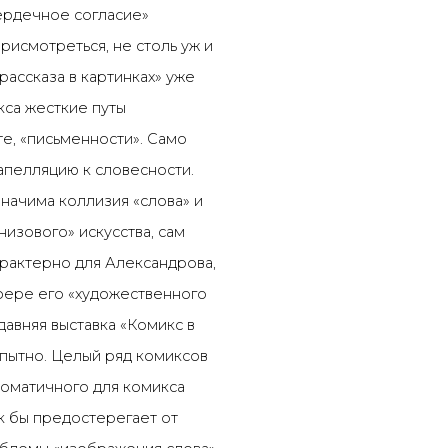
сердечное согласие»
рисмотреться, не столь уж и
ассказа в картинках» уже
кса жесткие путы
те, «письменности». Само
апелляцию к словесности.
значима коллизия «слова» и
низового» искусства, сам
арактерно для Александрова,
сфере его «художественного
давняя выставка «Комикс в
опытно. Целый ряд комиксов
иоматичного для комикса
ак бы предостерегает от