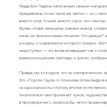
Авада бин Ладена, написанным самыми «натурал
предъявлены точно такие же свитки — но с пало
вместо слов, точнее, вместо строк: эти «тексты»
(буквы, слова) замещены знаками знаков, словам
никак не произносимым письмом. Что дальше? а
а-кодеш, о содержимом которого сказано: «Взг
недоступен» — что вновь возвращает нас к отн
взаимоотношениям «взгляда» и «речи», изображе
Правда, мы-то в курсе, что за «неизреченное» хр
Это «Псалом Саула» Н. Кононова (Александров 
на однозначность и потому вполне естественно,
писателя все-таки проникает чужой, «художест
в противоречии с, казалось бы, четко продекла