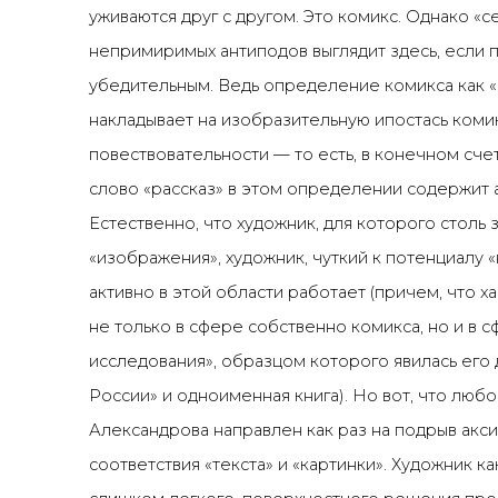
уживаются друг с другом. Это комикс. Однако «
непримиримых антиподов выглядит здесь, если п
убедительным. Ведь определение комикса как «р
накладывает на изобразительную ипостась коми
повествовательности — то есть, в конечном сче
слово «рассказ» в этом определении содержит 
Естественно, что художник, для которого столь 
«изображения», художник, чуткий к потенциалу «
активно в этой области работает (причем, что х
не только в сфере собственно комикса, но и в 
исследования», образцом которого явилась его 
России» и одноименная книга). Но вот, что люб
Александрова направлен как раз на подрыв акс
соответствия «текста» и «картинки». Художник к