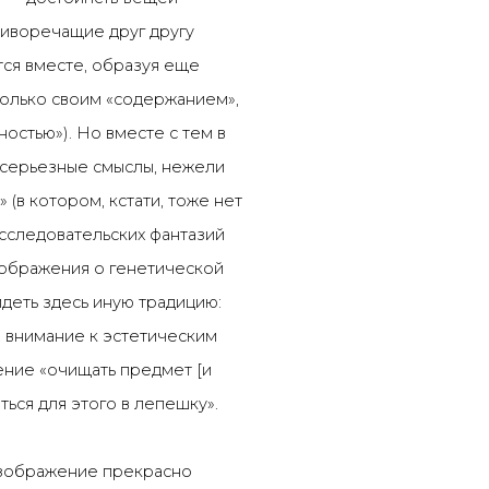
тиворечащие друг другу
ся вместе, образуя еще
только своим «содержанием»,
остью»). Но вместе с тем в
 серьезные смыслы, нежели
(в котором, кстати, тоже нет
сследовательских фантазий
ображения о генетической
деть здесь иную традицию:
 внимание к эстетическим
ение «очищать предмет [и
ться для этого в лепешку».
 изображение прекрасно