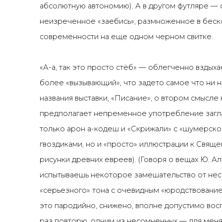
абсолютную автономию). А в другом футляре — 
неизреченное «заебись», размноженное в беск
современности на еще одном черном свитке.
«А-а, так это просто стёб» — облегченно вздыха
более «вызывающий», что задето самое что ни н
названия выставки, «Писание», о втором смысле 
предполагает непременное употребление загла
только арон а-кодеш и «Скрижали» с «шумерск
гвоздиками, но и «просто» иллюстрации к Свящ
рисунки древних евреев). (Говоря о вещах Ю. Ал
испытываешь некоторое замешательство от нес
«серьезного» тона с очевидным «юродствованием
это пародийно, снижено, вполне допустимо восп
раз повторю, одним из несомненных — для мен