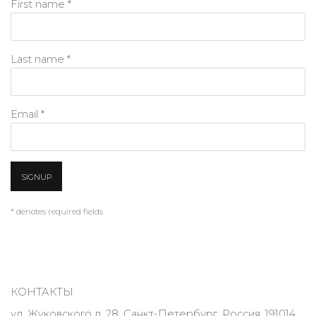
First name *
Last name *
Email *
SIGNUP
* denotes required fields
КОНТАКТЫ
ул. Жуковского д. 28, Санкт-Петербург, Россия, 191014