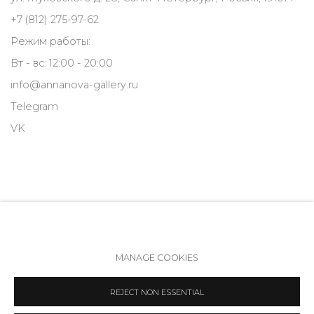
+7 (812) 275-97-62
Режим работы:
Вт - вс: 12:00 - 20:00
info@annanova-gallery.ru
Telegram
VK
MANAGE COOKIES
Политика обеспечения доступа
Manage cookies
REJECT NON ESSENTIAL
COPYRIGHT © 2026 ANNA NOVA GALLERY
SITE BY ARTLOGIC