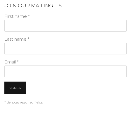
JOIN OUR MAILING LIST
First name *
Last name *
Email *
SIGNUP
* denotes required fields