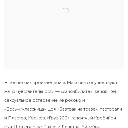
В последних произведениях Маслова сосуществуют
жанр чувствительности — «сансибилите» (sensibilité),
сексуальное остервенение рококо и
«Восьмиклассница» Цоя; «Завтрак на траве», пасторали
и Пластов, Коржев, «Груз 200»; галантный Кребийон-
сын, Шодерло де Лакло и Левитан, Билибин,