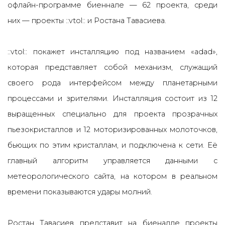
офлайн-программе биеннале — 62 проекта, среди
них — проекты ::vtol:: и Ростана Тавасиева.
::vtol:: покажет инсталляцию под названием «adad»,
которая представляет собой
механизм, служащий
своего рода интерфейсом между планетарными
процессами и зрителями. Инсталляция состоит из 12
выращенных специально для проекта прозрачных
пьезокристаллов и 12 моторизированных молоточков,
бьющих по этим кристаллам, и подключена к сети. Её
главный алгоритм управляется данными с
метеорологического сайта, на котором в реальном
времени показываются удары молний.
Ростан Тавасиев представит на биеналле проекты