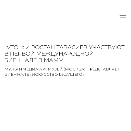
::VTOL:: И РОСТАН ТАВАСИЕВ УЧАСТВУЮТ
В ПЕРВОЙ МЕЖДУНАРОДНОЙ
БИЕННАЛЕ В МАММ
МУЛЬТИМЕДИА АРТ МУЗЕЙ (МОСКВА) ПРЕДСТАВЛЯЕТ
БИЕННАЛЕ «ИСКУССТВО БУДУЩЕГО»
Open a larger version of the following image in a popup:
Open a larger version of the following image in a popup: