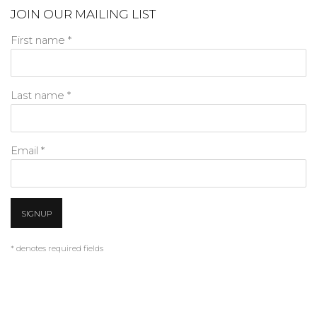
JOIN OUR MAILING LIST
First name *
Last name *
Email *
SIGNUP
* denotes required fields