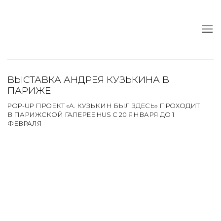
ВЫСТАВКА АНДРЕЯ КУЗЬКИНА В
ПАРИЖЕ
POP-UP ПРОЕКТ «А. КУЗЬКИН БЫЛ ЗДЕСЬ» ПРОХОДИТ
В ПАРИЖСКОЙ ГАЛЕРЕЕ HUS C 20 ЯНВАРЯ ДО 1
ФЕВРАЛЯ
Open a larger version of the following image in a popup: