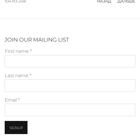
104
ИЗ 248
НАЗАД
ДАЛЬШЕ
JOIN OUR MAILING LIST
First name *
Last name *
Email *
SIGNUP