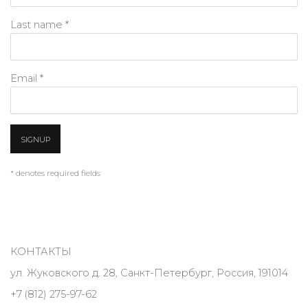
Last name *
Email *
SIGNUP
* denotes required fields
КОНТАКТЫ
ул. Жуковского д. 28, Санкт-Петербург, Россия, 191014
+7 (812) 275-97-62