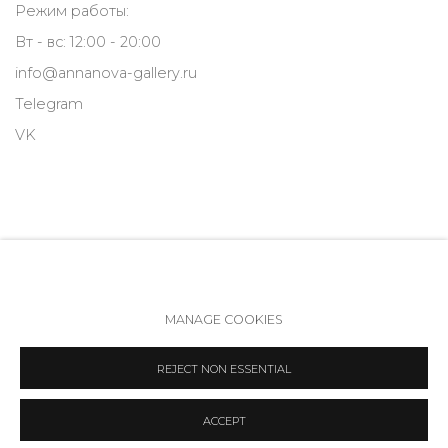
Режим работы:
Вт - вс: 12:00 - 20:00
info@annanova-gallery.ru
Telegram
VK
MANAGE COOKIES
Политика обеспечения доступа
Manage cookies
REJECT NON ESSENTIAL
COPYRIGHT © 2026 ANNA NOVA GALLERY
SITE BY ARTLOGIC
ACCEPT