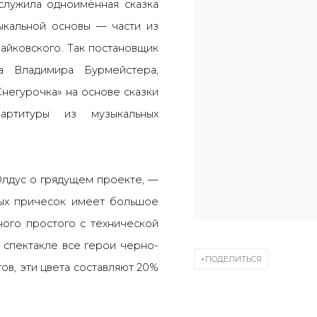
служила одноимённая сказка
зыкальной основы — части из
айковского. Так постановщик
а Владимира Бурмейстера,
Снегурочка» на основе сказки
артитуры из музыкальных
Юлдус о грядущем проекте, —
ых причесок имеет большое
ного простого с технической
В спектакле все герои черно-
ПОДЕЛИТЬСЯ
ов, эти цвета составляют 20%