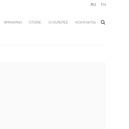
RU
EN
ЯРМАРКИ
STORE
О ГАЛЕРЕЕ
КОНТАКТЫ
f the following image in a popup: