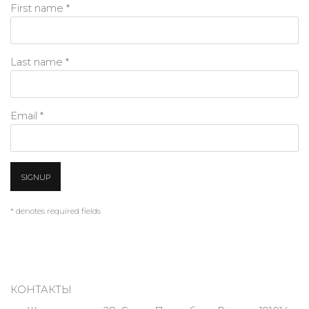
First name *
Last name *
Email *
SIGNUP
* denotes required fields
КОНТАКТЫ