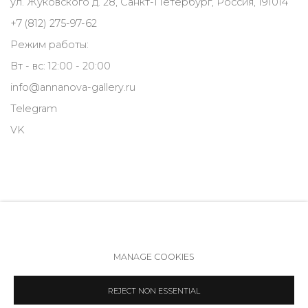
ул. Жуковского д. 28, Санкт-Петербург, Россия, 191014
+7 (812) 275-97-62
Режим работы:
Вт - вс: 12:00 - 20:00
info@annanova-gallery.ru
Telegram
VK
MANAGE COOKIES
Политика обеспечения доступа
Manage cookies
REJECT NON ESSENTIAL
COPYRIGHT © 2026 ANNA NOVA GALLERY
SITE BY ARTLOGIC