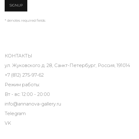
SIGNUP
* denotes required fields
КОНТАКТЫ
ул. Жуковского д. 28, Санкт-Петербург, Россия, 191014
+7 (812) 275-97-62
Режим работы:
Вт - вс: 12:00 - 20:00
info@annanova-gallery.ru
Telegram
VK