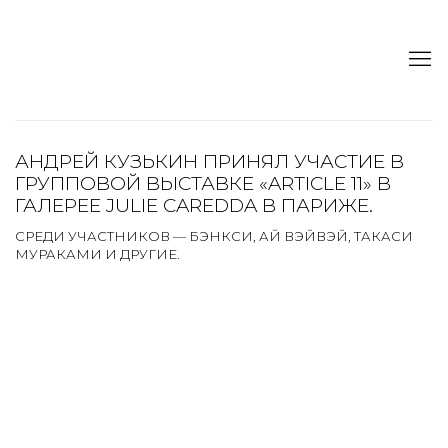
АНДРЕЙ КУЗЬКИН ПРИНЯЛ УЧАСТИЕ В
ГРУППОВОЙ ВЫСТАВКЕ «ARTICLE 11» В
ГАЛЕРЕЕ JULIE CAREDDA В ПАРИЖЕ.
СРЕДИ УЧАСТНИКОВ — БЭНКСИ, АЙ ВЭЙВЭЙ, ТАКАСИ
МУРАКАМИ И ДРУГИЕ.
Open a larger version of the following image in a popup: