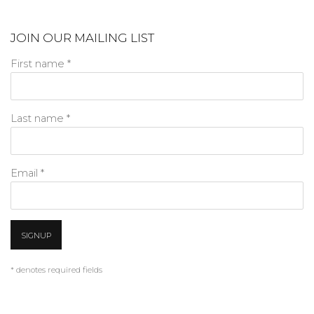
JOIN OUR MAILING LIST
First name *
Last name *
Email *
SIGNUP
* denotes required fields