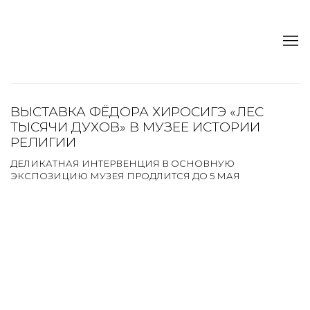
ВЫСТАВКА ФЁДОРА ХИРОСИГЭ «ЛЕС
ТЫСЯЧИ ДУХОВ» В МУЗЕЕ ИСТОРИИ
РЕЛИГИИ
ДЕЛИКАТНАЯ ИНТЕРВЕНЦИЯ В ОСНОВНУЮ
ЭКСПОЗИЦИЮ МУЗЕЯ ПРОДЛИТСЯ ДО 5 МАЯ
Open a larger version of the following image in a popup:
Open a larger version of the following image in a popup: