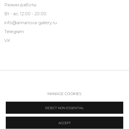
Режим работы:
Вт - вс: 12:00 - 20:00
info@annanova-gallery.ru
Telegram
VK
MANAGE COOKIES
Политика обеспечения доступа
Manage cookies
REJECT NON ESSENTIAL
COPYRIGHT © 2026 ANNA NOVA GALLERY
SITE BY ARTLOGIC
ACCEPT