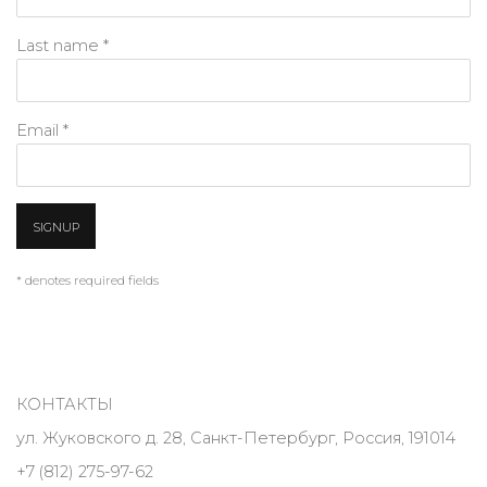
Last name *
Email *
SIGNUP
* denotes required fields
КОНТАКТЫ
ул. Жуковского д. 28, Санкт-Петербург, Россия, 191014
+7 (812) 275-97-62