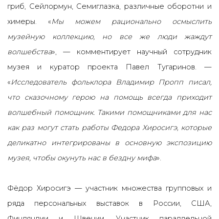
гриб, Сейлормун, Семиглазка, различные оборотни и
химеры.
«
Мы можем рационально осмыслить
музейную коллекцию, но все же люди жаждут
волшебства
»
, — комментирует научный сотрудник
музея и куратор проекта Павел Тугаринов. —
«
Исследователь фольклора Владимир Пропп писал,
что сказочному герою на помощь всегда приходит
волшебный помощник. Такими помощниками для нас
как раз могут стать работы Федора Хиросигэ, которые
деликатно интегрированы в основную экспозицию
музея, чтобы окунуть нас в бездну мифа
»
.
Фёдор Хиросигэ — участник множества групповых и
ряда персональных выставок в России, США,
Финляндии и Швеции. Участник параллельной