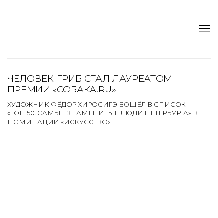
ЧЕЛОВЕК-ГРИБ СТАЛ ЛАУРЕАТОМ
ПРЕМИИ «СОБАКА.RU»
ХУДОЖНИК ФЁДОР ХИРОСИГЭ ВОШЁЛ В СПИСОК
«ТОП 50. САМЫЕ ЗНАМЕНИТЫЕ ЛЮДИ ПЕТЕРБУРГА» В
НОМИНАЦИИ «ИСКУССТВО»
Open a larger version of the following image in a popup:
Open a larger version of the following image in a popup: