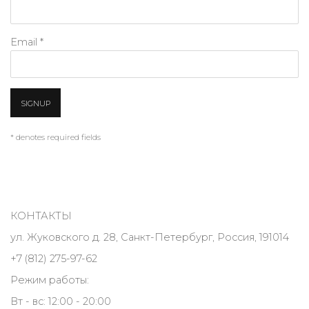
Email *
SIGNUP
* denotes required fields
КОНТАКТЫ
ул. Жуковского д. 28, Санкт-Петербург, Россия, 191014
+7 (812) 275-97-62
Режим работы:
Вт - вс: 12:00 - 20:00