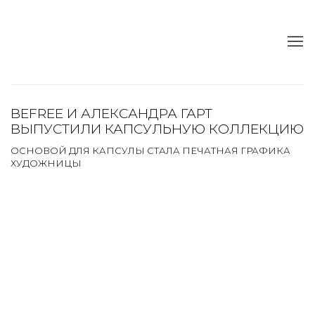
BEFREE И АЛЕКСАНДРА ГАРТ
ВЫПУСТИЛИ КАПСУЛЬНУЮ КОЛЛЕКЦИЮ
ОСНОВОЙ ДЛЯ КАПСУЛЫ СТАЛА ПЕЧАТНАЯ ГРАФИКА
ХУДОЖНИЦЫ
Open a larger version of the following image in a popup: