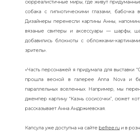
сюрреалистичные миры, где живут придуманны
собака с гипнотическими глазами, бабочка в
Дизайнеры перенесли картины Анны, напомин
вязаные свитеры и аксессуары — шарфы, ша
добавились блокноты с обложками-картинами
зритель».
«Часть персонажей я придумала для выставки “
прошла весной в галерее Anna Nova и б
параллельных вселенных. Например, мы перен
джемпер картину “Казнь сосисочки”, сюжет кот
рассказывает Анна Андржиевская.
Капсула уже доступна на сайте
befree.ru
и в розн