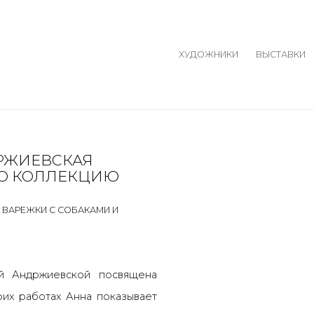
ХУДОЖНИКИ
ВЫСТАВКИ
ДРЖИЕВСКАЯ
Open a larger version o
Open a larger version o
УЮ КОЛЛЕКЦИЮ
 ВАРЕЖКИ С СОБАКАМИ И
ой Андржиевской посвящена
оих работах Анна показывает