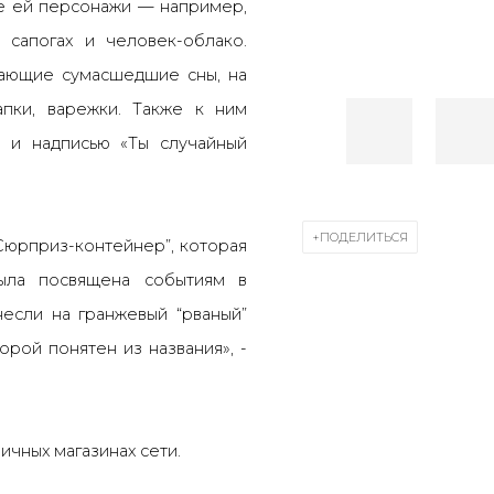
е ей персонажи — например,
 сапогах и человек-облако.
ающие сумасшедшие сны, на
пки, варежки. Также к ним
 и надписью «Ты случайный
ПОДЕЛИТЬСЯ
Сюрприз-контейнер”, которая
ыла посвящена событиям в
если на гранжевый “рваный”
орой понятен из названия», -
ичных магазинах сети.