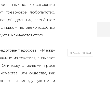
деревянных полах, оседающие
т тревожное любопытство.
овещей долины», введённое
 слишком человекоподобных
 уют и начинается страх.
Федотова-Фёдорова «Между
ПОДЕЛИТЬСЯ
анные из текстиля, вызывают
. Они кажутся живыми, прося
ночества. Эти существа, как
ость связи между уютом и