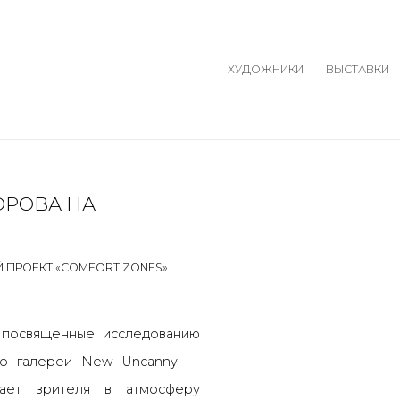
ХУДОЖНИКИ
ВЫСТАВКИ
ОРОВА НА
Open a larger version o
Й ПРОЕКТ «COMFORT ZONES»
 посвящённые исследованию
тво галереи New Uncanny —
ает зрителя в атмосферу