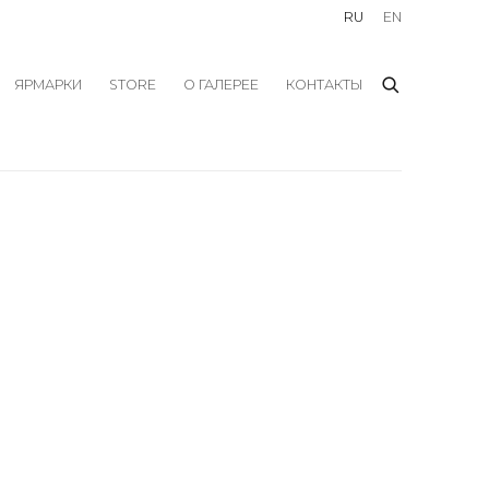
RU
EN
ЯРМАРКИ
STORE
О ГАЛЕРЕЕ
КОНТАКТЫ
f the following image in a popup: