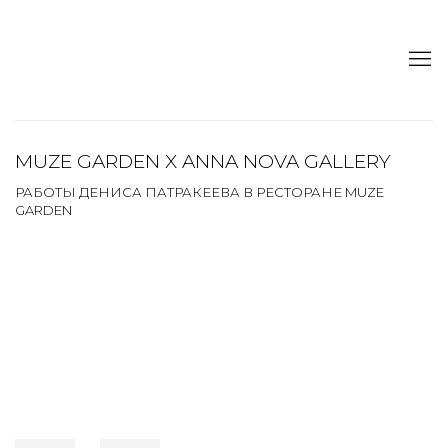
MUZE GARDEN X ANNA NOVA GALLERY
РАБОТЫ ДЕНИСА ПАТРАКЕЕВА В РЕСТОРАНЕ MUZE
GARDEN
Open a larger version of the following image in a popup: