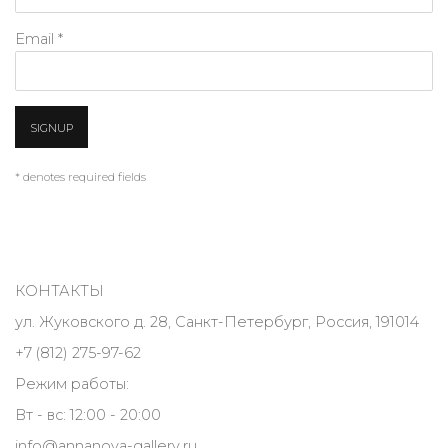
Email *
SIGNUP
* denotes required fields
КОНТАКТЫ
ул. Жуковского д. 28, Санкт-Петербург, Россия, 191014
+7 (812) 275-97-62
Режим работы:
Вт - вс: 12:00 - 20:00
info@annanova-gallery.ru