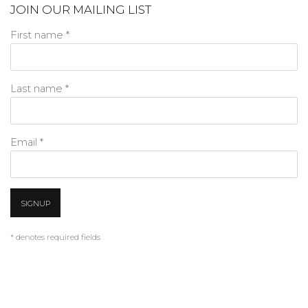
JOIN OUR MAILING LIST
First name *
Last name *
Email *
SIGNUP
* denotes required fields