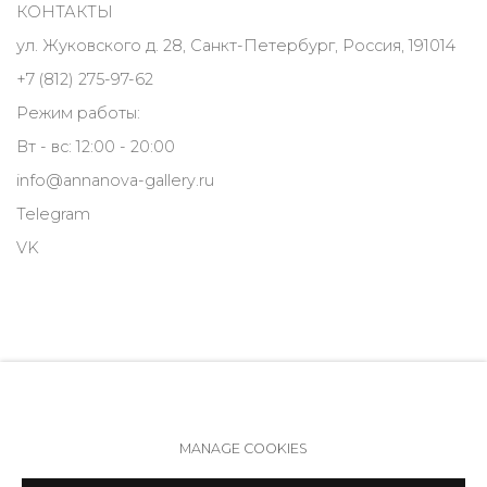
КОНТАКТЫ
ул. Жуковского д. 28, Санкт-Петербург, Россия, 191014
+7 (812) 275-97-62
Режим работы:
Вт - вс: 12:00 - 20:00
info@annanova-gallery.ru
Telegram
VK
MANAGE COOKIES
Политика обеспечения доступа
Manage cookies