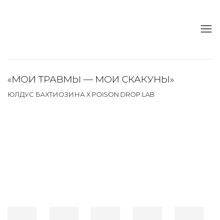
«МОИ ТРАВМЫ — МОИ СКАКУНЫ»
ЮЛДУС БАХТИОЗИНА Х POISON DROP LAB
Open a larger version of the following image in a popup: