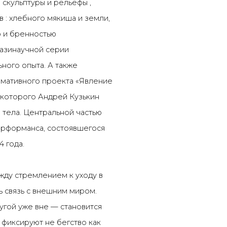
 скульптуры и рельефы ,
ов
:
хлебного мякиша и земли,
ю и бренностью
азинаучной серии
ьного опыта. А также
мативного проекта «Явление
х которого Андрей Кузькин
тела. Центральной частью
перформанса, состоявшегося
24
года.
жду стремлением к уходу в
 связь с внешним миром.
ругой уже вне
—
становится
 фиксируют не бегство как