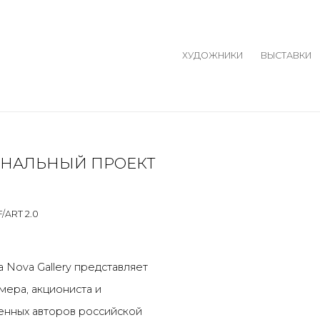
ХУДОЖНИКИ
ВЫСТАВКИ
СОНАЛЬНЫЙ ПРОЕКТ
Open a larger version o
/ART 2.0
a Nova Gallery
представляет
мера, акциониста и
нных авторов российской