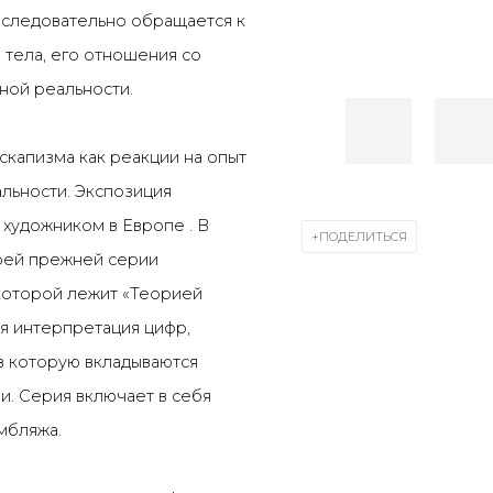
последовательно обращается к
тела, его отношения со
ой реальности.
скапизма как реакции на опыт
альности. Экспозиция
 художником в Европе
.
В
ПОДЕЛИТЬСЯ
ей прежней серии
которой лежит «Теорией
я интерпретация цифр,
в которую вкладываются
и. Серия включает в себя
мбляжа.