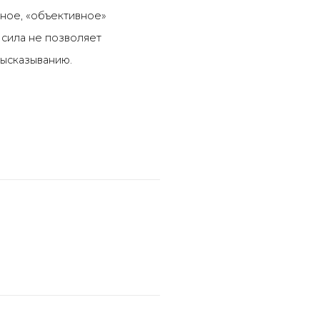
жное, «объективное»
 сила не позволяет
высказыванию.