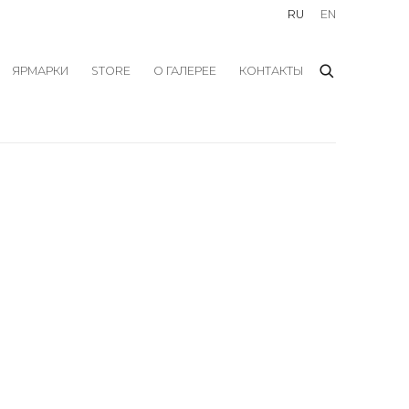
RU
EN
ЯРМАРКИ
STORE
О ГАЛЕРЕЕ
КОНТАКТЫ
f the following image in a popup: