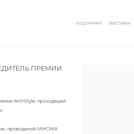
ХУДОЖНИКИ
ВЫСТАВКИ
БЕДИТЕЛЬ ПРЕМИИ
Open a larger version o
премии
ArtInStyle
, проходящей
w.
нера», проводимой ММОМА