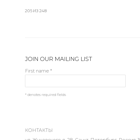
205
ИЗ 248
JOIN OUR MAILING LIST
First name *
* denotes required fields
КОНТАКТЫ