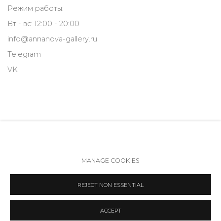
Режим работы:
Вт - вс: 12:00 - 20:00
info@annanova-gallery.ru
Telegram
VK
MANAGE COOKIES
Политика обеспечения доступа
Manage cookies
REJECT NON ESSENTIAL
COPYRIGHT © 2026 ANNA NOVA GALLERY
SITE BY ARTLOGIC
ACCEPT