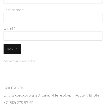
Last name *
Email *
SIGNUP
* denotes required fields
КОНТАКТЫ
ул. Жуковского д. 28, Санкт-Петербург, Россия, 191014
+7 (812) 275-97-62