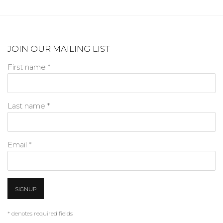
JOIN OUR MAILING LIST
First name *
Last name *
Email *
SIGNUP
* denotes required fields