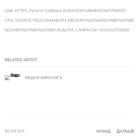
LINK: HTTPS://WWW.SOBAKA.RU/ENTERTAINMENT/ART/169315?
UTM_SOURCE=TELEGRAM&UTM_MEDIUM=%D0%A1%D0%BE%D0%B1
%D0%B0%D0%BA%D0%B0.RU&UTM_CAMPAIGN=-1001045736560
RELATED ARTIST
ФЁДОР ХИРОСИГЭ
110
ИЗ 305
НАЗАД
ДАЛЬШЕ