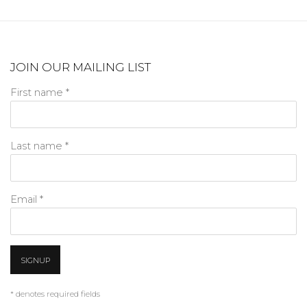
JOIN OUR MAILING LIST
First name *
Last name *
Email *
SIGNUP
* denotes required fields