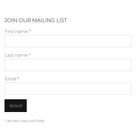
JOIN OUR MAILING LIST
First name *
Last name *
Email *
SIGNUP
* denotes required fields