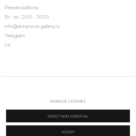
Режим работы:
Вт - вс: 12:00 - 20:00
info@annanova-gallery.ru
Telegram
VK
MANAGE COOKIES
Политика обеспечения доступа
Manage cookies
REJECT NON ESSENTIAL
COPYRIGHT © 2026 ANNA NOVA GALLERY
SITE BY ARTLOGIC
ACCEPT