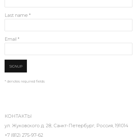
Last name *
Email *
SIGNUP
* denotes required fields
КОНТАКТЫ
ул. Жуковского д. 28, Санкт-Петербург, Россия, 191014
+7 (812) 275-97-62