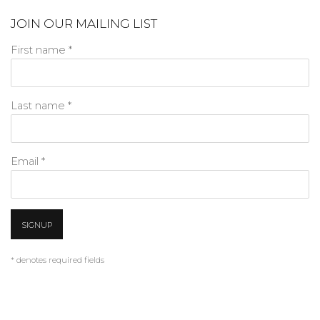
JOIN OUR MAILING LIST
First name *
Last name *
Email *
SIGNUP
* denotes required fields