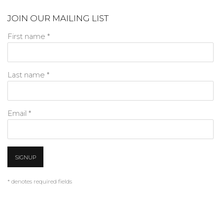
JOIN OUR MAILING LIST
First name *
Last name *
Email *
SIGNUP
* denotes required fields