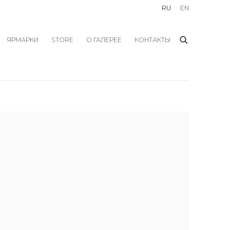
RU
EN
ЯРМАРКИ
STORE
О ГАЛЕРЕЕ
КОНТАКТЫ
f the following image in a popup: