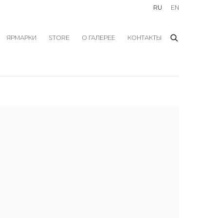
RU
EN
ЯРМАРКИ
STORE
О ГАЛЕРЕЕ
КОНТАКТЫ
f the following image in a popup: