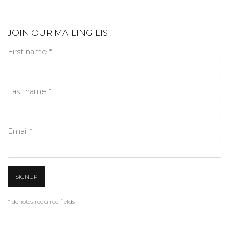
JOIN OUR MAILING LIST
First name *
Last name *
Email *
SIGNUP
* denotes required fields