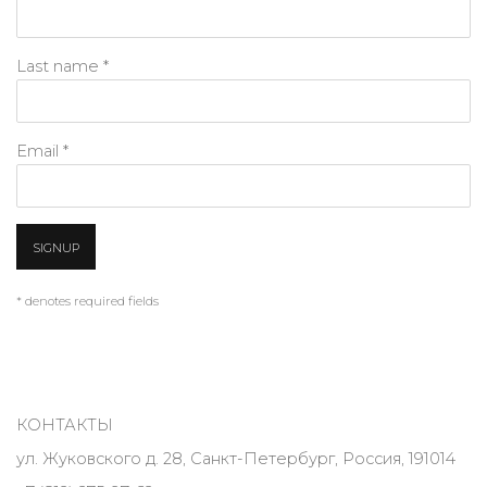
Last name *
Email *
SIGNUP
* denotes required fields
КОНТАКТЫ
ул. Жуковского д. 28, Санкт-Петербург, Россия, 191014