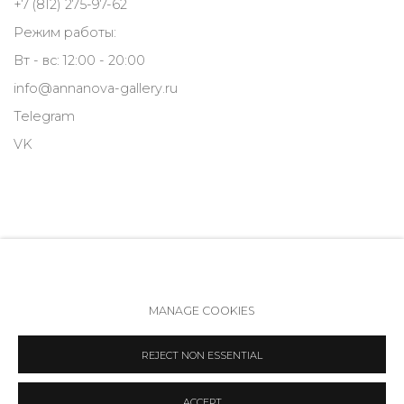
+7 (812) 275-97-62
Режим работы:
Вт - вс: 12:00 - 20:00
info@annanova-gallery.ru
Telegram
VK
MANAGE COOKIES
Политика обеспечения доступа
Manage cookies
REJECT NON ESSENTIAL
COPYRIGHT © 2026 ANNA NOVA GALLERY
SITE BY ARTLOGIC
ACCEPT