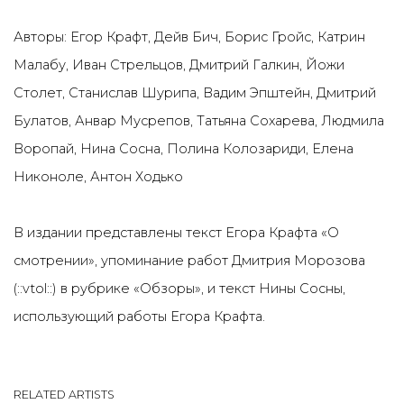
Авторы: Егор Крафт
,
Дейв Бич
,
Борис Гройс
,
Катрин
Малабу
,
Иван Стрельцов
,
Дмитрий Галкин
,
Йожи
Столет
,
Станислав Шурипа
,
Вадим Эпштейн
,
Дмитрий
Булатов
,
Анвар Мусрепов
,
Татьяна Сохарева
,
Людмила
Воропай
,
Нина Сосна
,
Полина Колозариди
,
Елена
Никоноле
,
Антон Ходько
В издании представлены текст Егора Крафта «О
смотрении», упоминание работ Дмитрия Морозова
(::vtol::) в рубрике «Обзоры», и текст Нины Сосны,
использующий работы Егора Крафта.
RELATED ARTISTS