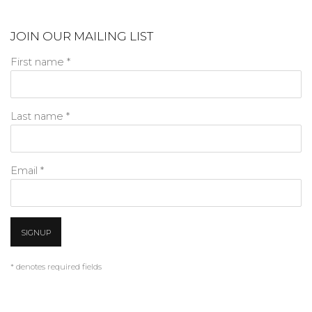
JOIN OUR MAILING LIST
First name *
Last name *
Email *
SIGNUP
* denotes required fields