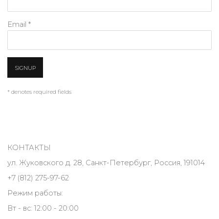
Email *
SIGNUP
* denotes required fields
КОНТАКТЫ
ул. Жуковского д. 28, Санкт-Петербург, Россия, 191014
+7 (812) 275-97-62
Режим работы:
Вт - вс: 12:00 - 20:00