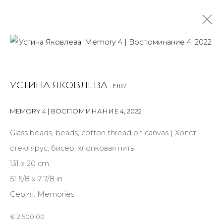
УСТИНА ЯКОВЛЕВА
1987
УСТИНА ЯКОВЛЕВА
1987
OVERVIEW
BIOGRAPHY
WORKS
EXHIBITIONS
NEWS
PUBLICATIONS
ПУБЛИКАЦИИ
MEMORY 4 | ВОСПОМИНАНИЕ 4
,
2022
САЙТ ХУДОЖНИКА
Glass beads, beads, cotton thread on canvas | Холст,
ALL
INSTALLATION
PHOTO
SCULPTURE
стеклярус, бисер, хлопковая нить
WORK ON PAPER
131 x 20 cm
51 5/8 x 7 7/8 in
Серия:
Memories
JOIN OUR MAILING LIST
€ 2,500.00