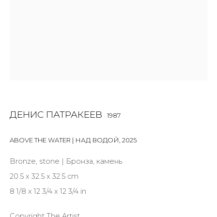
First name *
Last name *
Email *
ДЕНИС ПАТРАКЕЕВ
1987
SIGNUP
ABOVE THE WATER | НАД ВОДОЙ
,
2025
* denotes required fields
Bronze, stone | Бронза, камень
20.5 x 32.5 x 32.5 cm
8 1/8 x 12 3/4 x 12 3/4 in
КОНТАКТЫ
Copyright The Artist