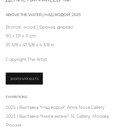
1987
First name *
ABOVE THE WATER | НАД ВОДОЙ
,
2025
Last name *
Bronze, wood | Бронза, дерево
90 x 121 x 11 cm
35 3/8 x 47 5/8 x 4 3/8 in
Email *
Copyright The Artist
SIGNUP
ЗАБРОНИРОВАТЬ
* denotes required fields
EXHIBITIONS
2025 | Выставка "Над водой", Anna Nova Gallery
2025 | Выставка "Книга жизни", 3L Gallery, Москва,
КОНТАКТЫ
Россия