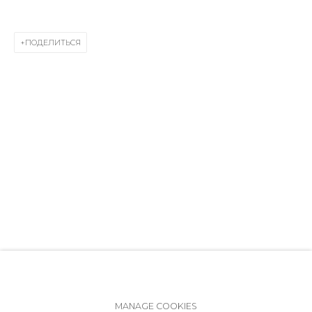
ул. Жуковского д. 28, Санкт-Петербург, Россия,
191014
ПОДЕЛИТЬСЯ
+7 (812) 275-97-62
Режим работы:
Вт - вс: 12:00 - 20:00
info@annanova-gallery.ru
Telegram
VK
Политика обеспечения доступа
Manage cookies
MANAGE COOKIES