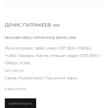
First name *
Last name *
ДЕНИС ПАТРАКЕЕВ
1987
MUSTARD SEED | ГОРЧИЧНОЕ ЗЕРНО
,
2014
Email *
Plywood, plastic, tablet, video 0'33" (1920 × 1080px,
H.264) | Фанера, пластик, планшет, видео 0'33" (1920 ×
1080px, H.264)
SIGNUP
40 х 40 cm
* denotes required fields
Серия:
Mustard seed | Горчичное зерно
₽ 280,000.00
КОНТАКТЫ
ЗАБРОНИРОВАТЬ