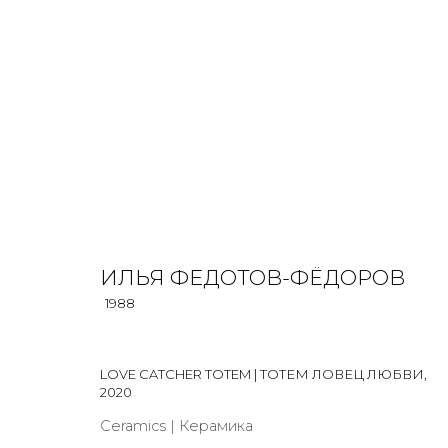
ИЛЬЯ ФЕДОТОВ-ФЁДОРОВ
1988
ИЛЬЯ ФЕДОТОВ-ФЁДОРОВ
OVERVIEW
BIOGRAPHY
WORKS
EXHIBITIONS
1988
ALL
INSTALLATION
MIX MEDIA
PAINTING
PRIN
LOVE CATCHER TOTEM | ТОТЕМ ЛОВЕЦ ЛЮБВИ
,
2020
Ceramics | Керамика