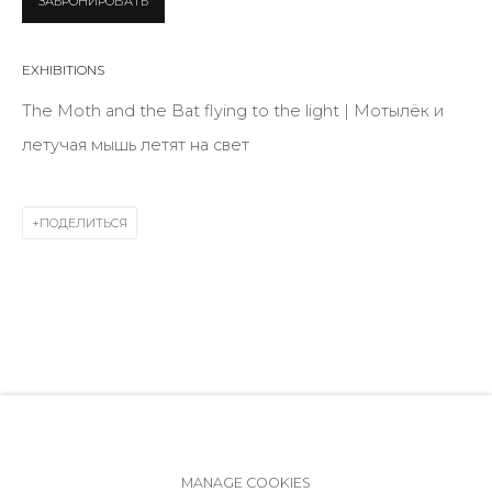
ЗАБРОНИРОВАТЬ
ул. Жуковского д. 28, Санкт-Петербург, Россия,
191014
EXHIBITIONS
+7 (812) 275-97-62
Режим работы:
The Moth and the Bat flying to the light | Мотылёк и
Вт - вс: 12:00 - 20:00
летучая мышь летят на свет
info@annanova-gallery.ru
Telegram
ПОДЕЛИТЬСЯ
VK
Политика обеспечения доступа
Manage cookies
MANAGE COOKIES