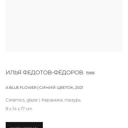
First name *
Last name *
Email *
ИЛЬЯ ФЕДОТОВ-ФЁДОРОВ
1988
SIGNUP
A BLUE FLOWER | СИНИЙ ЦВЕТОК
,
2021
* denotes required fields
Ceramics, glaze | Керамика, глазурь
9 х 14 х 17 cm
КОНТАКТЫ