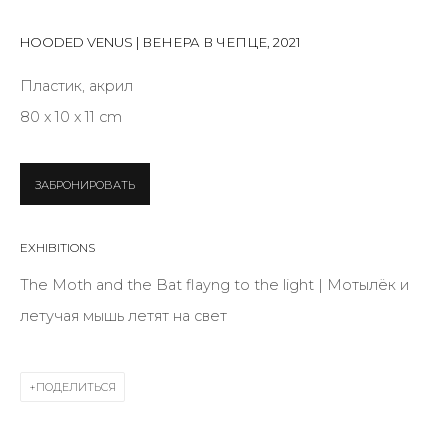
First name *
HOODED VENUS | ВЕНЕРА В ЧЕПЦЕ
,
2021
Пластик, акрил
Last name *
80 х 10 х 11 cm
Email *
ЗАБРОНИРОВАТЬ
EXHIBITIONS
SIGNUP
The Moth and the Bat flayng to the light | Мотылёк и
* denotes required fields
летучая мышь летят на свет
ПОДЕЛИТЬСЯ
КОНТАКТЫ