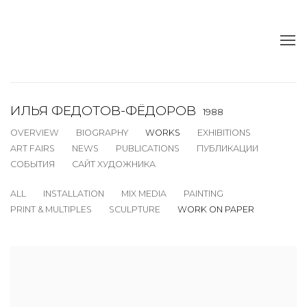
ИЛЬЯ ФЕДОТОВ-ФЁДОРОВ
1988
OVERVIEW
BIOGRAPHY
WORKS
EXHIBITIONS
ART FAIRS
NEWS
PUBLICATIONS
ПУБЛИКАЦИИ
СОБЫТИЯ
САЙТ ХУДОЖНИКА
ALL
INSTALLATION
MIX MEDIA
PAINTING
PRINT & MULTIPLES
SCULPTURE
WORK ON PAPER