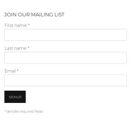
JOIN OUR MAILING LIST
First name *
Last name *
Email *
SIGNUP
* denotes required fields